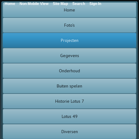
Home
Non Mobile View
Site Map
Search
Sign In
Home
Foto's
Projecten
Gegevens
Onderhoud
Buiten spelen
Historie Lotus 7
Lotus 49
Diversen