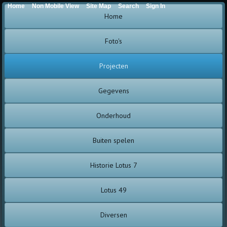
Home
Non Mobile View
Site Map
Search
Sign In
Home
Foto's
Projecten
Gegevens
Onderhoud
Buiten spelen
Historie Lotus 7
Lotus 49
Diversen