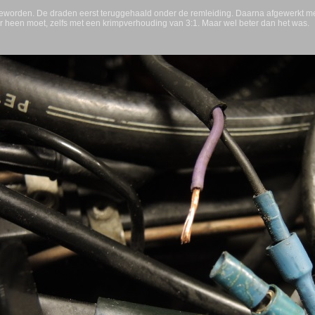
geworden. De draden eerst teruggehaald onder de remleiding. Daarna afgewerkt met k
r heen moet, zelfs met een krimpverhouding van 3:1. Maar wel beter dan het was.