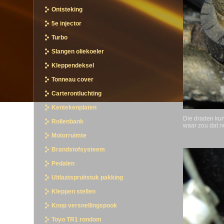
Ontsteking
5e injector
Turbo
Slangen oliekoeler
Kleppendeksel
Tonneau cover
Carterontluchting
Kentekenplaten
Die draden kun
Rollenbank
waar zou dat n
Motorruimte
Brandstofsysteem
Pedalen
Uitlaatspruitstuk pakking
Kleppen stellen
Knop versnellingspook
Toyo TR1 rondom