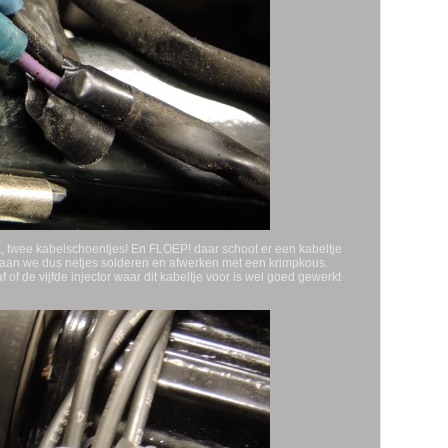
 Ha, twee kabelschoentjes! En FLOEP! daar schoot er een kabeltje
 gaan we dus netjes solderen en afwerken met een krimpkous.
f de vijfde injector waar dit kabeltje voor is wel goed gewerkt