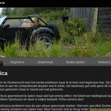
n In
Gegevens
Onderhoud
Buiten spelen
Historie 
ica
in de Donkervoort was het eerste probleem waar ik al heel snel tegenaan liep. Op 
 kon ik aan de contactsleutel draaien wat ik wilde, het startrelais gaf zelfs geen ti
huis gekomen maar er moest wel wat gebeuren.
 thuis geprobeerd te laden maar dat had weinig effect. Het bleef een twijfelgeval
lbers Sportscars en deze is netjes betaald. Prima service dus!
ctronica-probleem was de aan elkaar geknoopte draden. Niet een specifiek Donker
f weinig verstand van zaken had. Meer hierover vind je terug onder
Startonderbreke