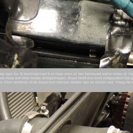
kje tape los. Ik dacht dat haal ik er maar even af, ben benieuwd wat er onder zit.
 was maar een klein beetje dichtgeknepen, draad heeft dus nooit vastgezeten! Dat
 10cm verderop zit de draad toch met een stekker aan de sensor vast. Vraag me af o