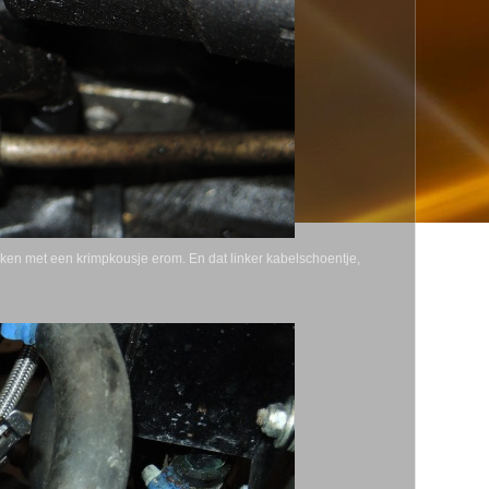
en met een krimpkousje erom. En dat linker kabelschoentje,