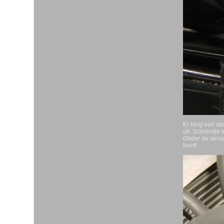
Er hing een stu
uit. Schoentje
Onder de sensor
heeft.