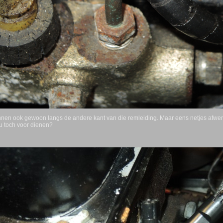
nen ook gewoon langs de andere kant van die remleiding. Maar eens netjes afwerk
u toch voor dienen?