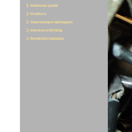
Nokkenas poelie
Drukkers
Stuurstangen opknappen
Interieurverlichting
Remlichtschakelaar