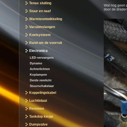
Tenax sluiting
Wat nog geen p
door de draden
Stuur en naaf
Warmteontwikkeling
Vacuümslangen
Koelsysteem
Rand om de voorruit
Electronica
LED-vervangers
Dynamo
Achterlichten
Koplampen
Derde remlicht
Stuurschakelaar
Koppelingskabel
Luchtinlaat
Remmen
Tankdop klepje
Dumpvalve