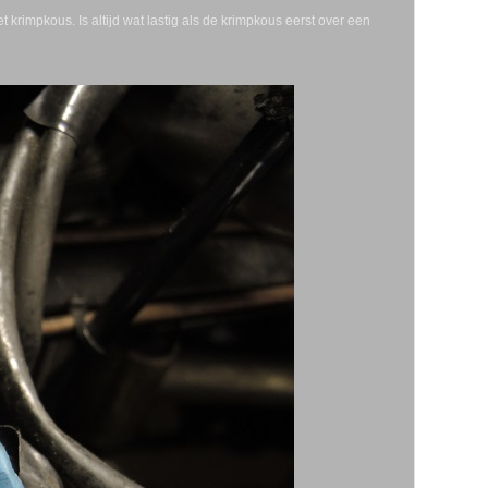
rimpkous. Is altijd wat lastig als de krimpkous eerst over een