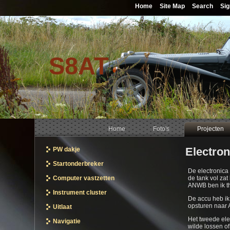
Home
Site Map
Search
Sig
S8AT
Home
Foto's
Projecten
Electron
PW dakje
Startonderbreker
De electronica 
Computer vastzetten
de tank vol zat
ANWB ben ik t
Instrument cluster
De accu heb ik
opsturen naar A
Uitlaat
Het tweede ele
Navigatie
wilde lossen o