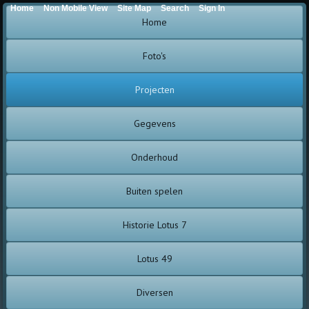
Home
Non Mobile View
Site Map
Search
Sign In
Home
Foto's
Projecten
Gegevens
Onderhoud
Buiten spelen
Historie Lotus 7
Lotus 49
Diversen