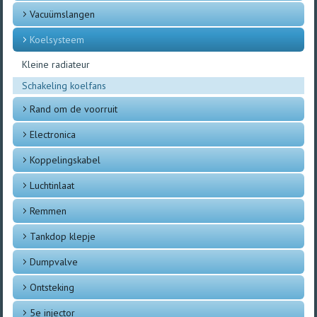
Vacuümslangen
Koelsysteem
Kleine radiateur
Schakeling koelfans
Rand om de voorruit
Electronica
Koppelingskabel
Luchtinlaat
Remmen
Tankdop klepje
Dumpvalve
Ontsteking
5e injector