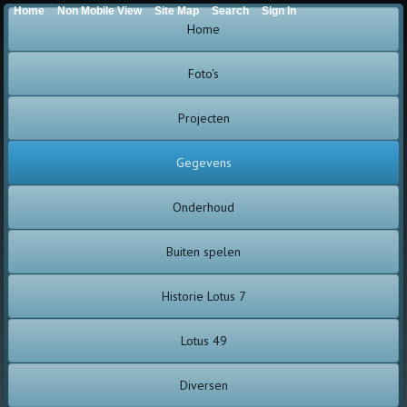
Home
Non Mobile View
Site Map
Search
Sign In
Home
Foto's
Projecten
Gegevens
Onderhoud
Buiten spelen
Historie Lotus 7
Lotus 49
Diversen