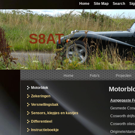
Home
Site Map
Search
Sig
S8AT
Home
Foto's
Projecten
Motorbl
Motorblok
Zekeringen
Aangepaste For
Versnellingsbak
Gesmede Coswo
Sensors, klepjes en kastjes
Cosworth drijf
Differentieel
Cosworth olies
Instructieboekje
Originele/stan