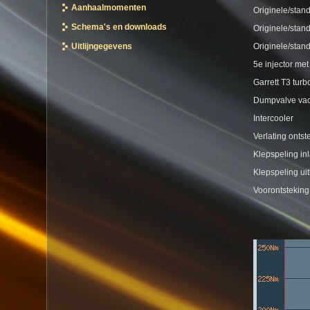
Aanhaalmomenten
Originele/stand
Schema's en downloads
Originele/stan
Uitlijngegevens
Originele/stan
5e injector me
Garrett T3 tur
Dumpvalve va
Intercooler
Verlating ontst
Klepspeling in
Klepspeling ui
Voorontstekin