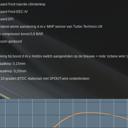
aard Ford injectie cilinderkop
daard Ford EEC-IV
daard EFI
t stand-alone aansturing d.m.v. MAP sensor van Turbo Technics UK
bo compressor boost 0,6 BAR
cuüm gestuurd
eking bij boost d.m.v. Hobbs switch aangesloten op de blauwe + rode 'octane wire' (
laatklep: 0,15mm
tlaatklep: 0,20mm
g 10 graden BTDC stationair met SPOUT-wire onderbroken