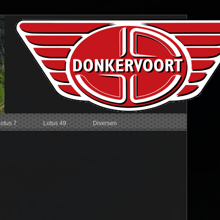
Lotus 7
Lotus 49
Diversen