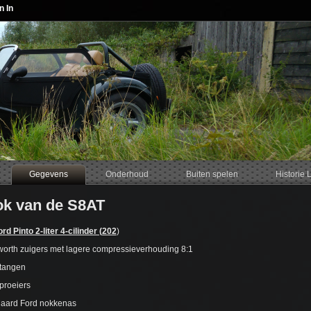
n In
Gegevens
Onderhoud
Buiten spelen
Historie 
ok van de S8AT
d Pinto 2-liter 4-cilinder (202
)
rth zuigers met lagere compressieverhouding 8:1
stangen
proeiers
daard Ford nokkenas