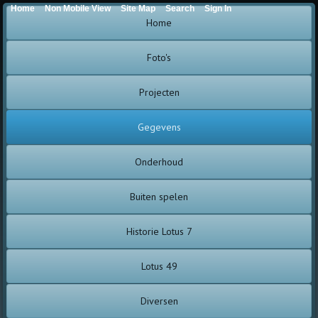
Home
Non Mobile View
Site Map
Search
Sign In
Home
Foto's
Projecten
Gegevens
Onderhoud
Buiten spelen
Historie Lotus 7
Lotus 49
Diversen