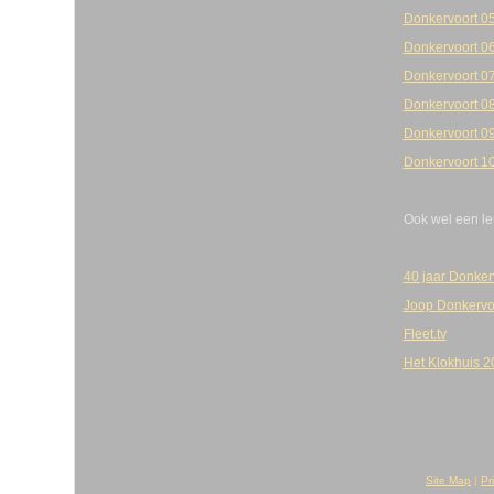
Donkervoort 
Donkervoort 0
Donkervoort 0
Donkervoort 0
Donkervoort 0
Donkervoort 10
Ook wel een l
40 jaar Donker
Joop Donkervoo
Fleet.tv
Het Klokhuis 2
Site Map
|
Pr