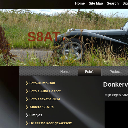
Home
Site Map
Search
Sig
S8AT
Home
Foto's
Projecten
Donkervo
Foto-Dump-Bak
Foto's Auto Gespot
Mijn eigen S8A
Foto's taxatie 2014
Andere S8AT's
Fimpjes
De eerste keer gewassen!