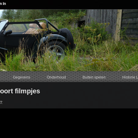
n In
Gegevens
Onderhoud
Buiten spelen
Historie 
ort filmpjes
T: