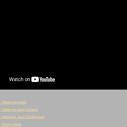
1 Mooie bergweg
2 Vader en zoon reclame
 Interview Joop Donkervoort
4 Dump-Valve