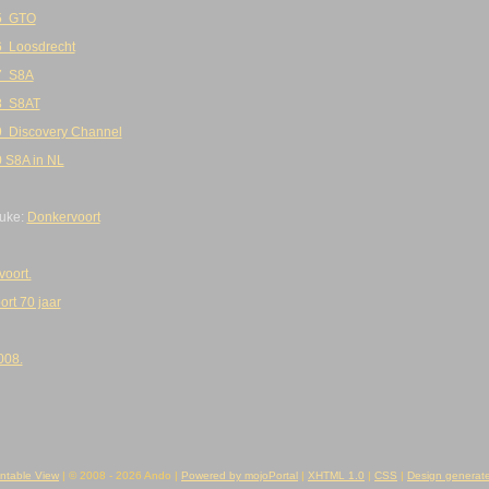
05 GTO
6 Loosdrecht
7 S8A
8 S8AT
9 Discovery Channel
 S8A in NL
euke:
Donkervoort
voort.
rt 70 jaar
008.
intable View
| © 2008 - 2026 Ando |
Powered by mojoPortal
|
XHTML 1.0
|
CSS
|
Design generate