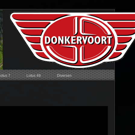
Lotus 7
Lotus 49
Diversen