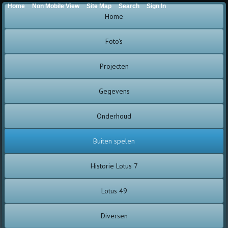
Home
Non Mobile View
Site Map
Search
Sign In
Home
Foto's
Projecten
Gegevens
Onderhoud
Buiten spelen
Historie Lotus 7
Lotus 49
Diversen